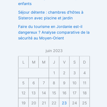
enfants
Séjour détente : chambres d’hôtes à
Sisteron avec piscine et jardin
Faire du tourisme en Jordanie est-il
dangereux ? Analyse comparative de la
sécurité au Moyen-Orient
juin 2023
L
M
M
J
V
S
D
1
2
3
4
5
6
7
8
9
10
11
12
13
14
15
16
17
18
19
20
21
22
23
24
25