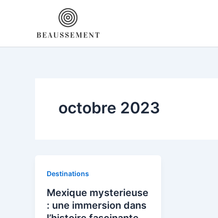
Aller
au
contenu
octobre 2023
Destinations
Mexique mysterieuse
: une immersion dans
l’histoire fascinante