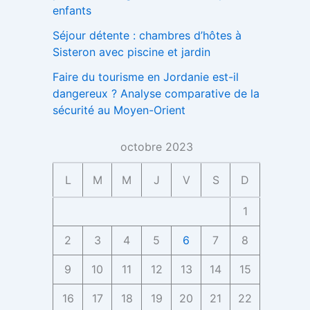
enfants
Séjour détente : chambres d’hôtes à
Sisteron avec piscine et jardin
Faire du tourisme en Jordanie est-il
dangereux ? Analyse comparative de la
sécurité au Moyen-Orient
octobre 2023
L
M
M
J
V
S
D
1
2
3
4
5
6
7
8
9
10
11
12
13
14
15
16
17
18
19
20
21
22