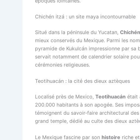
époques lointaines.
Chichén itzá : un site maya incontournable
Situé dans la péninsule du Yucatan,
Chichén
mieux conservés du Mexique. Parmi les nomb
pyramide de Kukulcán impressionne par sa b
servait notamment de calendrier solaire pour
cérémonies religieuses.
Teotihuacán : la cité des dieux aztèques
Localisé près de Mexico,
Teotihuacán
était 
200.000 habitants à son apogée. Ses imposa
témoignent du savoir-faire architectural des
grand temple, dédié au culte des dieux aztè
Le Mexique fascine par son
histoire
riche et