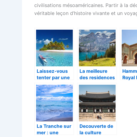
civilisations mésoaméricaines. Partir à la 
véritable leçon d’histoire vivante et un voy
Laissez-vous
La meilleure
Hamm
tenter par une
des residences
Royal
aventure dans
pour vos
Marra
les îles
vacances a
l’evas
Tignes
votre 
interi
La Tranche sur
Decouverte de
mer : une
la culture