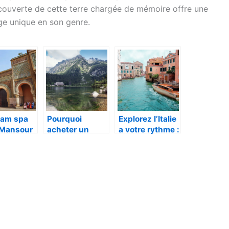
découverte de cette terre chargée de mémoire offre une
age unique en son genre.
am spa
Pourquoi
Explorez l’Italie
 Mansour
acheter un
a votre rythme :
kech :
lodge en bois
creez le voyage
ion vers
pour vos
de vos reves
equilibre
vacances ?
eur