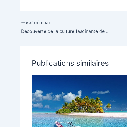
station
fascinante de
balneaire
la Coree du Sud
labellisee
Famille Plus et
PRÉCÉDENT
Pavillon Bleu
Decouverte de la culture fascinante de la Coree du Sud
pour vos
vacances
Publications similaires