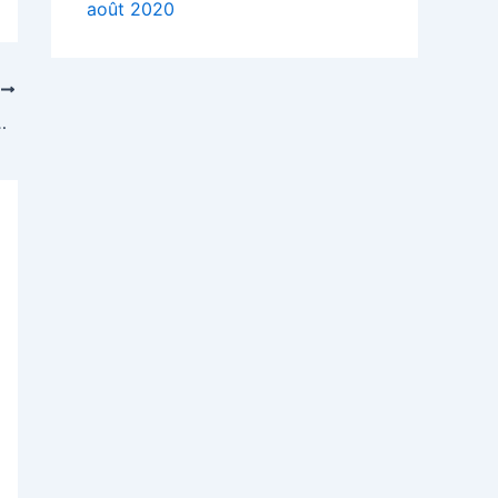
août 2020
T
n hotel pour la fete des Peres