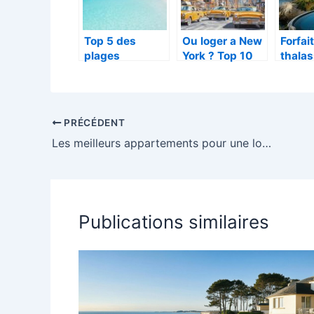
Top 5 des
Ou loger a New
Forfai
plages
York ? Top 10
thalas
birmanes
des hotels
Le Sof
isolées : Des
familiaux a
Quibe
havres de paix
Manhattan et
Thala
méconnus
Brooklyn
Spa v
PRÉCÉDENT
attend
Les meilleurs appartements pour une location de vacances à Angers
Booki
Publications similaires