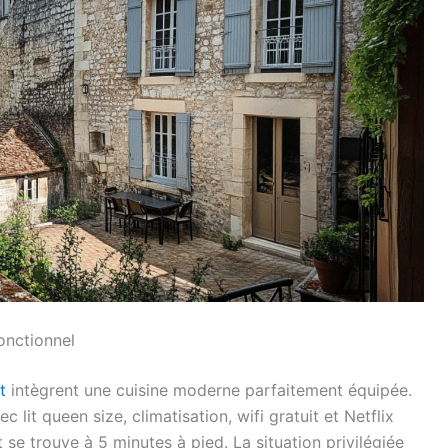
onctionnel
t
intègrent une cuisine moderne parfaitement équipée.
it queen size, climatisation, wifi gratuit et Netflix
 se trouve à 5 minutes à pied. La situation privilégiée