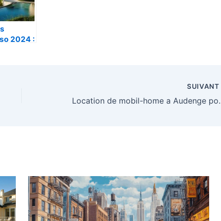
ts
so 2024 :
itel
ron
ssa Sea &
ous
SUIVAN
 sur
Location de mobil-home a Audenge pour
ng