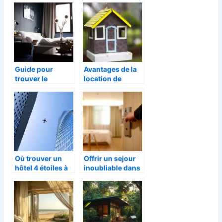
Guide pour
Avantages de la
trouver le
location de
meilleur hôtel
cabane pour les
pour ses
vacances
vacances
Où trouver un
Offrir un sejour
hôtel 4 étoiles à
inoubliable dans
Annecy ?
un hotel pour la
fete des Peres