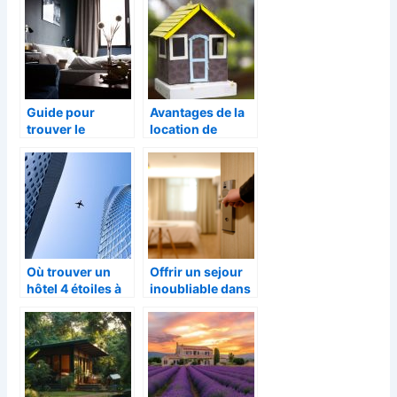
Guide pour
Avantages de la
trouver le
location de
meilleur hôtel
cabane pour les
pour ses
vacances
vacances
Où trouver un
Offrir un sejour
hôtel 4 étoiles à
inoubliable dans
Annecy ?
un hotel pour la
fete des Peres