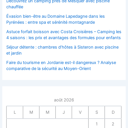
Découvrez un camping près de Mesquer avec piscine
chauffée
Évasion bien-être au Domaine Lapedagne dans les
Pyrénées : entre spa et sérénité montagnarde
Astuce forfait boisson avec Costa Croisières – Camping les
4 saisons : les prix et avantages des formules pour enfants
Séjour détente : chambres d’hôtes à Sisteron avec piscine
et jardin
Faire du tourisme en Jordanie est-il dangereux ? Analyse
comparative de la sécurité au Moyen-Orient
août 2026
L
M
M
J
V
S
D
1
2