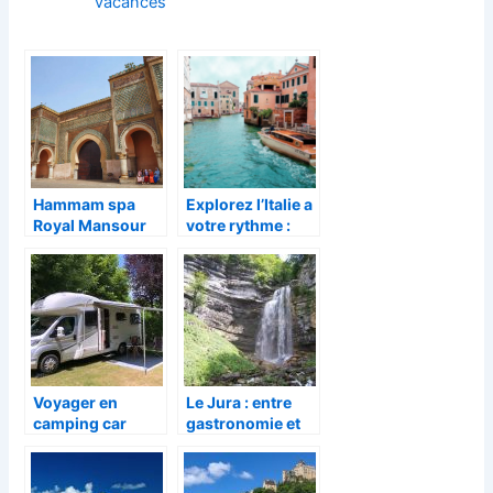
vacances
Hammam spa
Explorez l’Italie a
Royal Mansour
votre rythme :
Marrakech :
creez le voyage
l’evasion vers
de vos reves
votre equilibre
interieur
Voyager en
Le Jura : entre
camping car
gastronomie et
dans la Manche :
nature