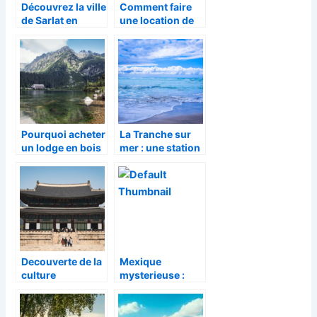
Découvrez la ville
Comment faire
de Sarlat en
une location de
Dordogne
chalet a Val
d’isere
Pourquoi acheter
La Tranche sur
un lodge en bois
mer : une station
pour vos
balneaire
vacances ?
labellisee Famille
Plus et Pavillon
Bleu pour vos
vacances
Decouverte de la
Mexique
culture
mysterieuse :
fascinante de la
une immersion
Coree du Sud
dans l’histoire
fascinante