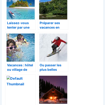
Laissez-vous
Préparer ses
tenter par une
vacances en
aventure dans
France pour cet
les îles
été.
Vacances : hôtel
Ou passer les
ou village de
plus belles
camping ?
vacances de
votre vie?