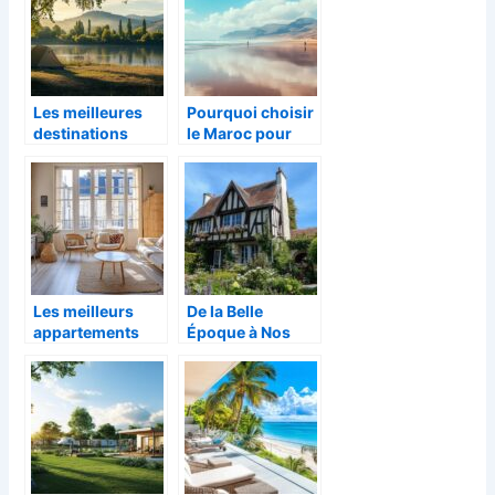
Les meilleures
Pourquoi choisir
destinations
le Maroc pour
pour un camping
des vacances
nature en France
sportives pour
adultes
inoubliables
Les meilleurs
De la Belle
appartements
Époque à Nos
pour une
Jours :
location de
L’Évolution de La
vacances à
Maison
Angers
Normande à
Trouville-sur-
Mer