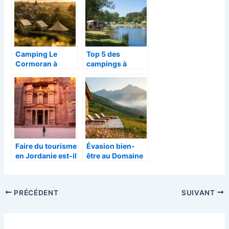
vacances en
havre de paix 5
France en 2026
étoiles pour une
expérience
unique
Camping Le
Top 5 des
Cormoran à
campings à
Sainte-Mère-
Hourtin :
Église : Escapade
Découvrez le
5 étoiles en
meilleur pour vos
Normandie pour
vacances en
des vacances
2026
inoubliables
Faire du tourisme
Évasion bien-
en Jordanie est-il
être au Domaine
dangereux ?
Lapedagne dans
Analyse
les Pyrénées :
comparative de
entre spa et
PRÉCÉDENT
SUIVANT
la sécurité au
sérénité
Moyen-Orient
montagnarde