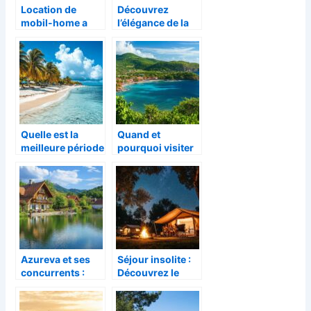
Location de
Découvrez
mobil-home a
l’élégance de la
Audenge pour
location
des vacances
d’appartements
idylliques en
de luxe avec vue
plein cœur de la
sur la mer des
nature preservee
Caraïbes
Quelle est la
Quand et
meilleure période
pourquoi visiter
pour partir en
le nord de la
Guadeloupe ?
Guadeloupe pour
Guide budgétaire
une expérience
saisonnier
authentique
Azureva et ses
Séjour insolite :
concurrents :
Découvrez le
Comparatif des 5
Camping Le
meilleurs villages
Cormoran, un