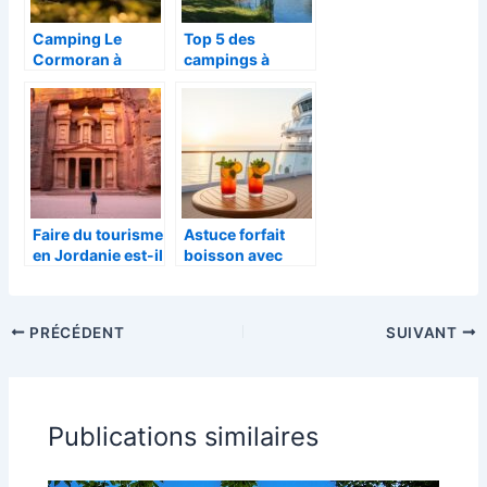
Camping Le
Top 5 des
Cormoran à
campings à
Sainte-Mère-
Hourtin :
Église : Escapade
Découvrez le
5 étoiles en
meilleur pour vos
Normandie pour
vacances en
des vacances
2026
inoubliables
Faire du tourisme
Astuce forfait
en Jordanie est-il
boisson avec
dangereux ?
Costa Croisières
Analyse
– Camping les 4
comparative de
saisons : les prix
PRÉCÉDENT
SUIVANT
la sécurité au
et avantages des
Moyen-Orient
formules pour
enfants
Publications similaires