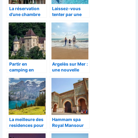
La réservation
Laissez-vous
d’une chambre
tenter par une
d’hôtel pour
aventure dans
votre voyage
les îles
Partir en
Argelès sur Mer :
camping en
une nouvelle
Dordogne cet été
destination à
tester
La meilleure des
Hammam spa
residences pour
Royal Mansour
vos vacances a
Marrakech :
Tignes
l’evasion vers