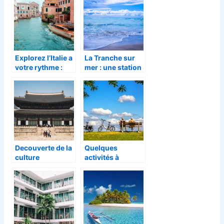
Explorez l’Italie a
La Tranche sur
votre rythme :
mer : une station
creez le voyage
balneaire
de vos reves
labellisee Famille
Plus et Pavillon
Bleu pour vos
vacances
Decouverte de la
Quelques
culture
activités à
fascinante de la
pratiquer en
Coree du Sud
famille pendant
les vacances