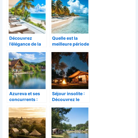
en assurance
des vacances
mobil-home : ce
idylliques en
qu’il faut savoir
plein cœur de la
nature preservee
Découvrez
Quelle est la
l’élégance de la
meilleure période
location
pour partir en
d’appartements
Guadeloupe ?
de luxe avec vue
Guide budgétaire
sur la mer des
saisonnier
Caraïbes
Azureva et ses
Séjour insolite :
concurrents :
Découvrez le
Comparatif des 5
Camping Le
meilleurs villages
Cormoran, un
vacances en
havre de paix 5
France en 2026
étoiles pour une
expérience
unique