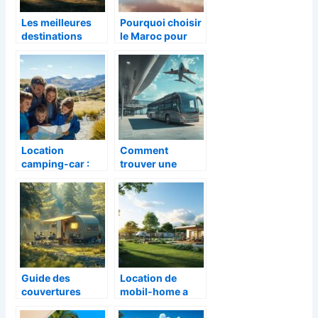
Les meilleures
Pourquoi choisir
destinations
le Maroc pour
pour un camping
des vacances
nature en France
sportives pour
adultes
inoubliables
Location
Comment
camping-car :
trouver une
Tout ce que Vous
navette domicile-
Devez Vérifier
aéroport
Avant de Partir en
abordable pour
Nouvelle-
transporter vos
Zélande
valises
encombrantes
Guide des
Location de
couvertures
mobil-home a
supplementaires
Audenge pour