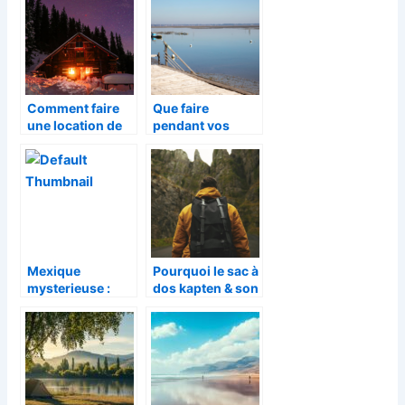
votre equilibre
interieur
Comment faire
Que faire
une location de
pendant vos
chalet a Val
vacances en
d’isere
camping pres de
Lege-Cap-Ferret
?
Mexique
Pourquoi le sac à
mysterieuse :
dos kapten & son
une immersion
est parfait pour
dans l’histoire
toutes vos
fascinante
aventures