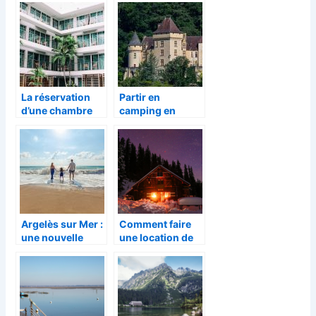
La réservation
Partir en
d’une chambre
camping en
d’hôtel pour
Dordogne cet été
votre voyage
Argelès sur Mer :
Comment faire
une nouvelle
une location de
destination à
chalet a Val
tester
d’isere