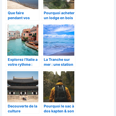
Que faire
Pourquoi acheter
pendant vos
un lodge en bois
vacances en
pour vos
camping pres de
vacances ?
Lege-Cap-Ferret
?
Explorez l’Italie a
La Tranche sur
votre rythme :
mer : une station
creez le voyage
balneaire
de vos reves
labellisee Famille
Plus et Pavillon
Bleu pour vos
vacances
Decouverte de la
Pourquoi le sac à
culture
dos kapten & son
fascinante de la
est parfait pour