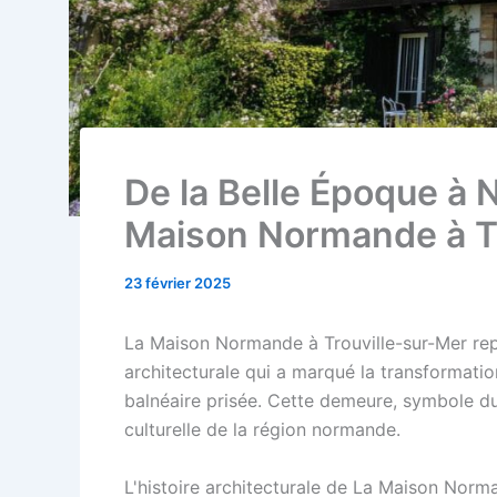
De la Belle Époque à N
Maison Normande à Tr
23 février 2025
La Maison Normande à Trouville-sur-Mer rep
architecturale qui a marqué la transformatio
balnéaire prisée. Cette demeure, symbole du p
culturelle de la région normande.
L'histoire architecturale de La Maison Norm