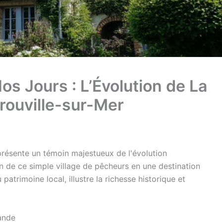
os Jours : L’Évolution de La
ouville-sur-Mer
résente un témoin majestueux de l'évolution
n de ce simple village de pêcheurs en une destination
atrimoine local, illustre la richesse historique et
ande